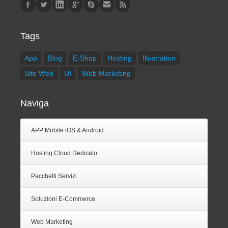
Tags
App
Blog
E-Shop
Hosting
Illustration
Sito Web
UI
Web Marketing
Naviga
APP Mobile iOS & Android
Hosting Cloud Dedicato
Pacchetti Servizi
Soluzioni E-Commerce
Web Marketing