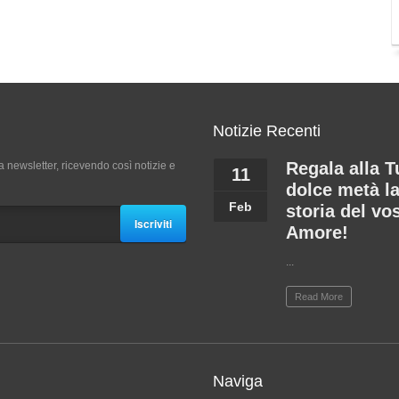
Notizie Recenti
Regala alla T
a newsletter, ricevendo così notizie e
11
dolce metà l
Feb
storia del vo
Iscriviti
Amore!
...
Read More
Naviga