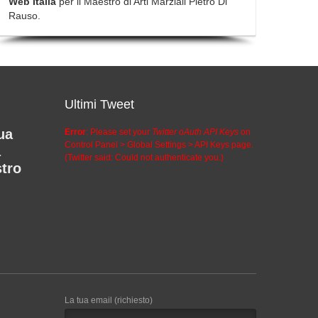
Web Italia
per il Maestro di Arti Marziali Pietro Di
Rauso.
Ultimi Tweet
ua
Error
: Please set your
Twitter oAuth API Keys
on
Control Panel > Global Settings > API Keys page.
a
(Twitter said: Could not authenticate you.)
stro
La tua email (richiesto)