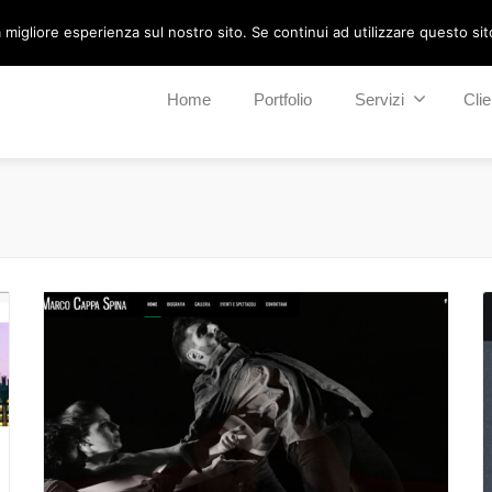
migliore esperienza sul nostro sito. Se continui ad utilizzare questo sito 
Home
Portfolio
Servizi
Clie
Vai