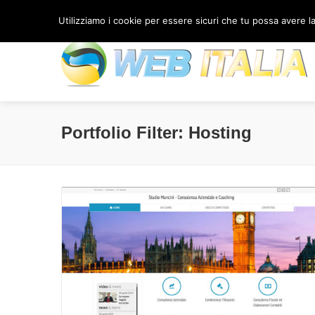
(+39) 333 91 77 566
/
Contattaci
Utilizziamo i cookie per essere sicuri che tu possa avere la 
Portfolio Filter:
Hosting
Vai