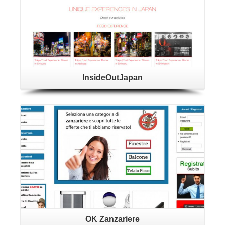
InsideOutJapan
Dettagli
OK Zanzariere