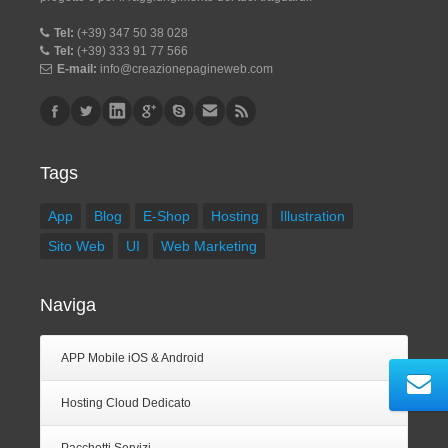
Tel:
(+39) 347 50 38 028
Tel:
(+39) 333 91 77 566
E-mail:
info@creazionepagineweb.com
Tags
App
Blog
E-Shop
Hosting
Illustration
Sito Web
UI
Web Marketing
Naviga
APP Mobile iOS & Android
Hosting Cloud Dedicato
Pacchetti Servizi