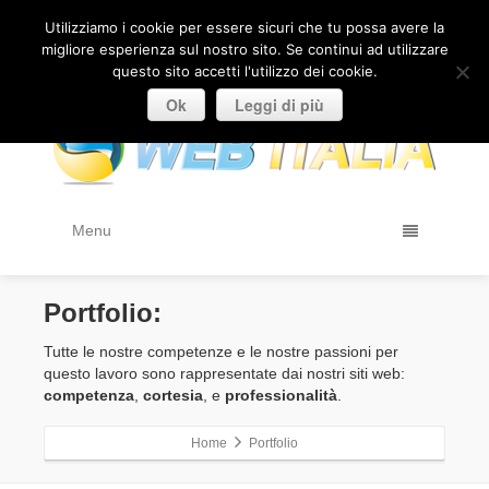
(+39) 333 91 77 566
/
Contattaci
Utilizziamo i cookie per essere sicuri che tu possa avere la
migliore esperienza sul nostro sito. Se continui ad utilizzare
questo sito accetti l'utilizzo dei cookie.
Ok
Leggi di più
Menu
Portfolio:
Tutte le nostre competenze e le nostre passioni per
questo lavoro sono rappresentate dai nostri siti web:
competenza
,
cortesia
, e
professionalità
.
Home
Portfolio