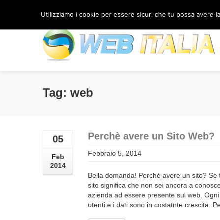
(+39) 333 91 77 566
/
Contattaci
Utilizziamo i cookie per essere sicuri che tu possa avere la 
Tag: web
Perchè avere un Sito Web?
05
Febbraio 5, 2014
Feb
2014
Bella domanda! Perchè avere un sito? Se t
sito significa che non sei ancora a conos
azienda ad essere presente sul web. Ogni me
utenti e i dati sono in costatnte crescita. P