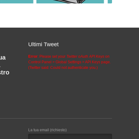
Ultimi Tweet
ua
Error
: Please set your
Twitter oAuth API Keys
on
Control Panel > Global Settings > API Keys page.
a
(Twitter said: Could not authenticate you.)
stro
La tua email (richiesto)