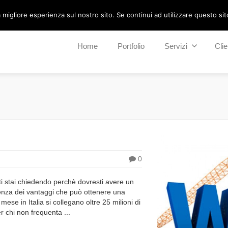
migliore esperienza sul nostro sito. Se continui ad utilizzare questo sito 
Home
Portfolio
Servizi
Clie
0
i stai chiedendo perchè dovresti avere un
cenza dei vantaggi che può ottenere una
se in Italia si collegano oltre 25 milioni di
er chi non frequenta ...