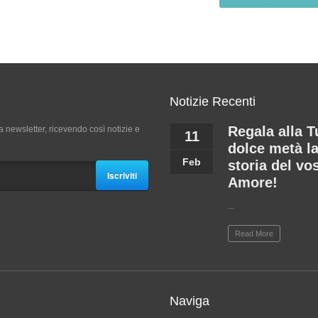
Notizie Recenti
Regala alla T
a newsletter, ricevendo così notizie e
11
dolce metà l
Feb
storia del vo
Iscriviti
Amore!
...
Read More
Naviga