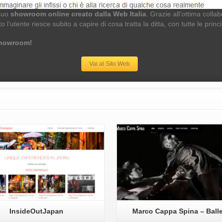
 suo
showroom online creato dalla Web Italia
. Grazie all’ottima colla
l’utente riesce subito a capire di cosa tratta la ditta, con tutte le princi
 showroom!
Vai al Sito Web
Dettagli
Vai
InsideOutJapan
Marco Cappa Spina – Ball