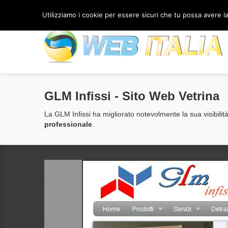
(+39) 333 91 77 566
/
Contattaci
Utilizziamo i cookie per essere sicuri che tu possa avere la 
GLM Infissi -
Sito Web Vetrina
La GLM Infissi ha migliorato notevolmente la sua visibilit
professionale
.