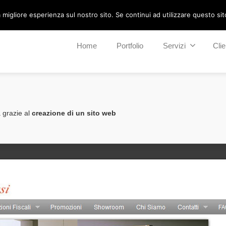
migliore esperienza sul nostro sito. Se continui ad utilizzare questo sito 
Home
Portfolio
Servizi
Clie
à grazie al
creazione di un sito web