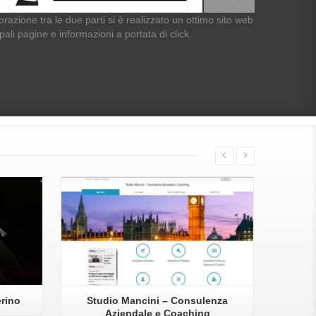
borazione tra le due parti si è realizzato un ottimo sito web
pali pagine e informazioni a portata di click.
Vai
erino
Studio Mancini – Consulenza
Aziendale e Coaching