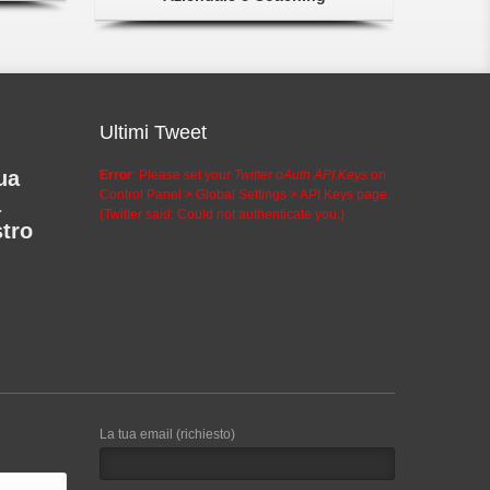
Ultimi Tweet
ua
Error
: Please set your
Twitter oAuth API Keys
on
Control Panel > Global Settings > API Keys page.
a
(Twitter said: Could not authenticate you.)
stro
La tua email (richiesto)