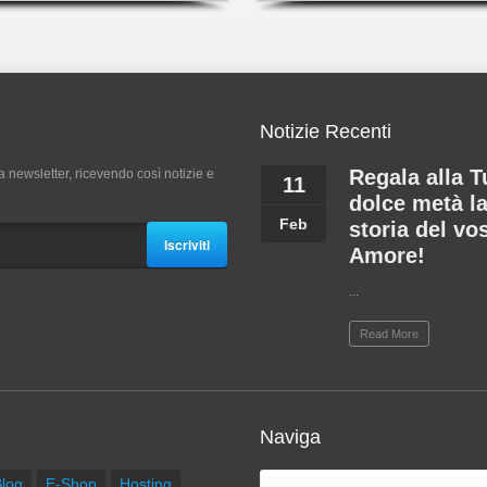
Notizie Recenti
Regala alla T
a newsletter, ricevendo così notizie e
11
dolce metà l
Feb
storia del vo
Iscriviti
Amore!
...
Read More
Naviga
log
E-Shop
Hosting