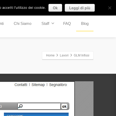
Ok
Leggi di più
accetti l'utilizzo dei cookie.
nti
Chi Siamo
Staff
FAQ
Blog
Home
Lavori
GLM Infissi