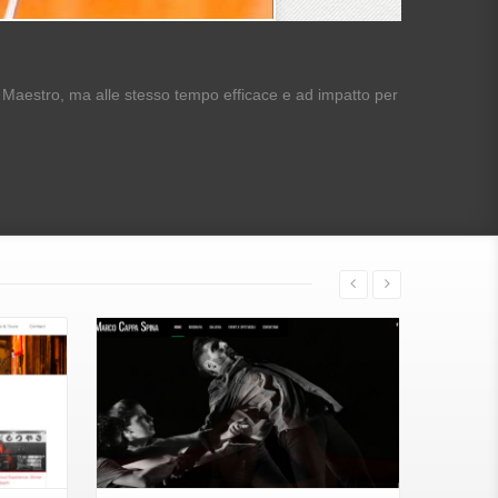
l Maestro, ma alle stesso tempo efficace e ad impatto per
Vai