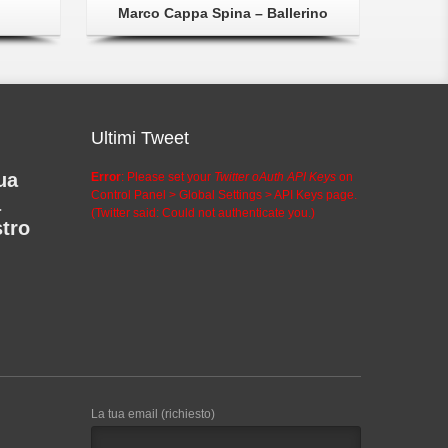
Marco Cappa Spina – Ballerino
Ultimi Tweet
ua
Error
: Please set your
Twitter oAuth API Keys
on
Control Panel > Global Settings > API Keys page.
a
(Twitter said: Could not authenticate you.)
stro
La tua email (richiesto)