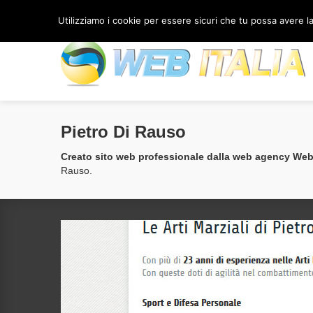
(+39) 333 91 77 566
/
Contattaci
Utilizziamo i cookie per essere sicuri che tu possa avere la 
Pietro Di Rauso
Creato sito web professionale dalla web agency Web 
Rauso.