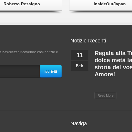
Roberto Rescigno
InsideOutJapan
Notizie Recenti
Regala alla T
a newsletter, ricevendo così notizie e
11
dolce metà l
Feb
storia del vo
Iscriviti
Amore!
...
Read More
Naviga