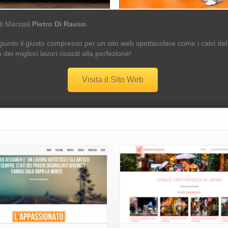
ti Marziali
Pietro Di Rauso
.
giunto il giusto compresso per un sito web spettacolare come i calci de
dei migliori lavori riusciti alla perfezione!
Visita il Sito Web
Dettagli
Dettagli