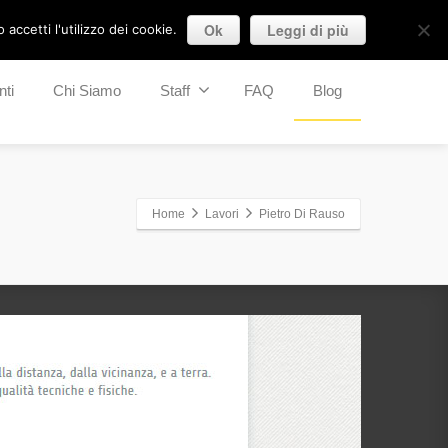
Ok
Leggi di più
accetti l'utilizzo dei cookie.
nti
Chi Siamo
Staff
FAQ
Blog
Home
Lavori
Pietro Di Rauso